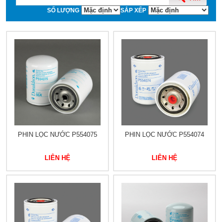
SỐ LƯỢNG
SẮP XẾP
PHIN LỌC NƯỚC P554075
PHIN LỌC NƯỚC P554074
LIÊN HỆ
LIÊN HỆ