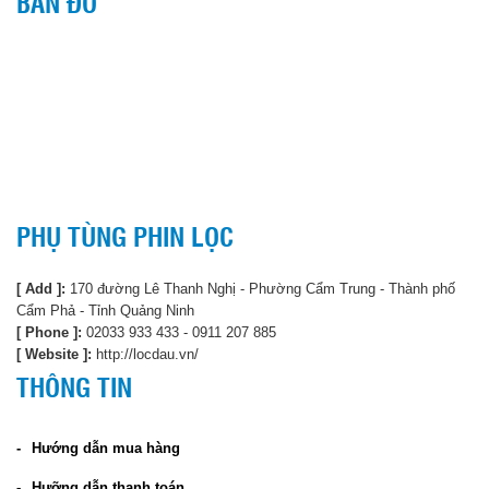
BẢN ĐỒ
PHỤ TÙNG PHIN LỌC
[ Add ]:
170 đường Lê Thanh Nghị - Phường Cẩm Trung - Thành phố
Cẩm Phả - Tỉnh Quảng Ninh
[ Phone ]:
02033 933 433 - 0911 207 885
[ Website ]:
http://locdau.vn/
THÔNG TIN
Hướng dẫn mua hàng
Hưỡng dẫn thanh toán