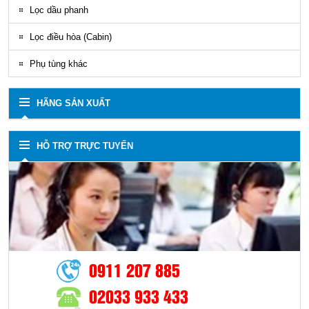
Lọc dầu phanh
Lọc điều hòa (Cabin)
Phụ tùng khác
HÃNG SẢN XUẤT
HỖ TRỢ TRỰC TUYẾN
0911 207 885
02033 933 433