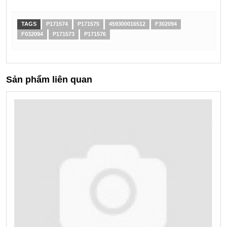
TAGS
P171574
P171575
459300016512
F302094
F032094
P171573
P171576
Sản phẩm liên quan