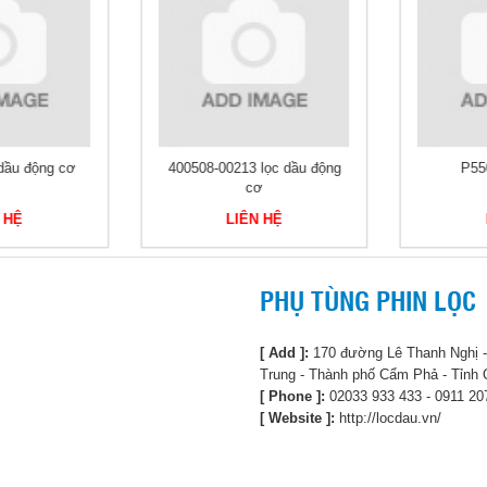
ầu động cơ
400508-00213 lọc dầu động
P550
cơ
 HỆ
LIÊN HỆ
PHỤ TÙNG PHIN LỌC
[ Add ]:
170 đường Lê Thanh Nghị
Trung - Thành phố Cẩm Phả - Tỉnh
[ Phone ]:
02033 933 433 - 0911 20
[ Website ]:
http://locdau.vn/