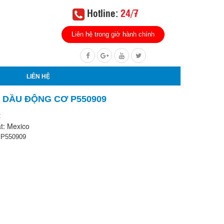
Hotline:
24/7
Liên hệ trong giờ hành chính
LIÊN HỆ
 DẦU ĐỘNG CƠ P550909
:
t: Mexico
 P550909