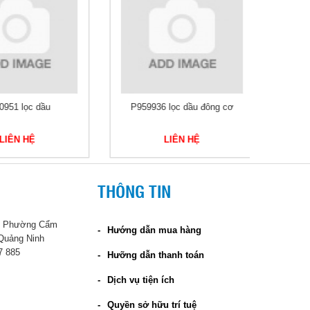
951 lọc dầu
P959936 lọc dầu đông cơ
P954
LIÊN HỆ
LIÊN HỆ
THÔNG TIN
 - Phường Cẩm
Hướng dẫn mua hàng
 Quảng Ninh
7 885
Hưỡng dẫn thanh toán
Dịch vụ tiện ích
Quyền sở hữu trí tuệ