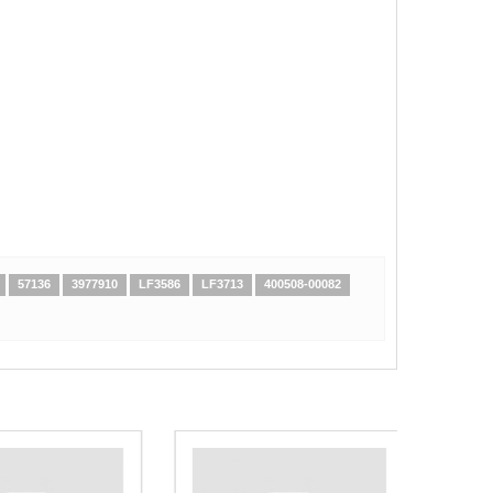
57136
3977910
LF3586
LF3713
400508-00082