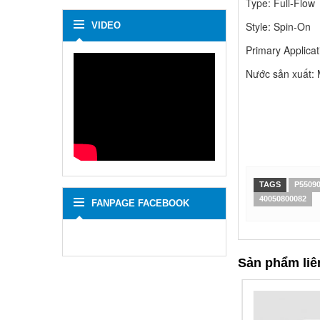
Type:
Full-Flow
Style:
Spin-On
VIDEO
Primary Applicat
Nước sản xuất: 
TAGS
P5509
40050800082
FANPAGE FACEBOOK
Sản phẩm liê