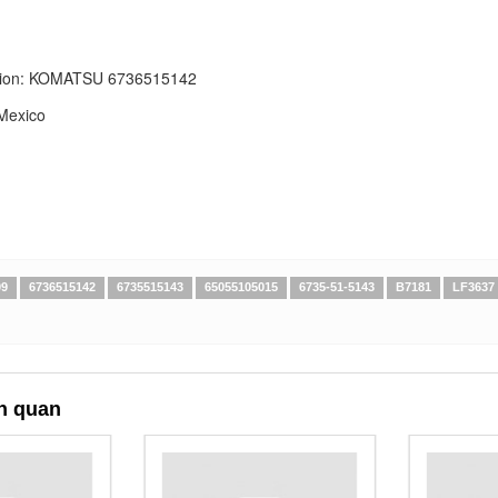
ion:
KOMATSU 6736515142
Mexico
09
6736515142
6735515143
65055105015
6735-51-5143
B7181
LF3637
n quan