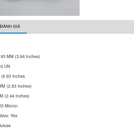
ĐÁNH GIÁ
:
93 MM (3.66 Inches)
16 UN
(6.93 Inches
MM (2.83 Inches)
M (2.44 Inches)
23 Micron
Valve:
Yes
lulose