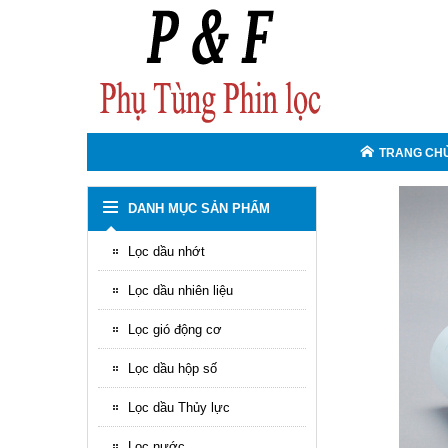
TRANG CH
DANH MỤC SẢN PHẨM
Lọc dầu nhớt
Lọc dầu nhiên liệu
Lọc gió động cơ
Lọc dầu hộp số
Lọc dầu Thủy lực
Lọc nước