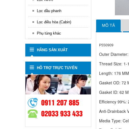
Lọc dầu phanh
Lọc điều hòa (Cabin)
MÔ TẢ
Phụ tùng khác
P550909
HÃNG SẢN XUẤT
Outer Diameter
Thread Size:
1-
HỖ TRỢ TRỰC TUYẾN
Length:
176 MM 
Gasket OD:
72 
Gasket ID:
62 M
0911 207 885
Efficiency 99%:
02033 933 433
Anti-Drainback 
Media Type:
Cel