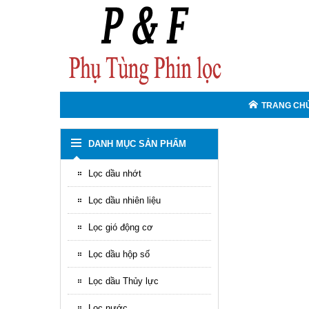
TRANG CH
DANH MỤC SẢN PHẨM
Lọc dầu nhớt
Lọc dầu nhiên liệu
Lọc gió động cơ
Lọc dầu hộp số
Lọc dầu Thủy lực
Lọc nước