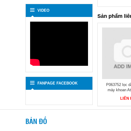
VIDEO
Sản phẩm liê
FANPAGE FACEBOOK
ủy lực
P173033 lọc thủy lực
P063752 lọc d
máy khoan At
LIÊN HỆ
LIÊN
BẢN ĐỒ