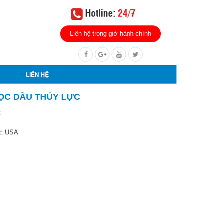
Hotline:
24/7
Liên hệ trong giờ hành chính
LIÊN HỆ
LỌC DẦU THỦY LỰC
:
t: USA