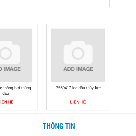
c thông hơi thùng
P550417 lọc dầu thủy lực
P583
dầu
LIÊN HỆ
LIÊN HỆ
THÔNG TIN