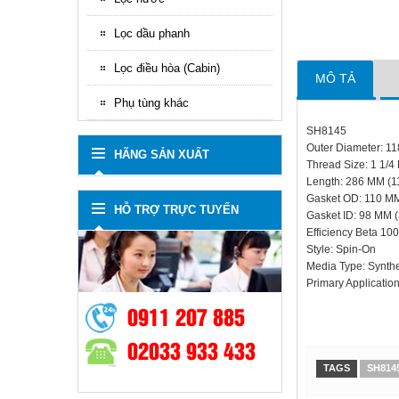
Lọc dầu phanh
Lọc điều hòa (Cabin)
MÔ TẢ
Phụ tùng khác
SH8145
Outer Diameter: 11
HÃNG SẢN XUẤT
Thread Size: 1 1/4
Length: 286 MM (11
Gasket OD: 110 MM
HỖ TRỢ TRỰC TUYẾN
Gasket ID: 98 MM (
Efficiency Beta 1
Style: Spin-On
Media Type: Synthe
Primary Applicati
0911 207 885
02033 933 433
TAGS
SH814