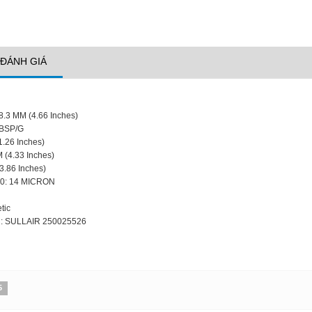
ĐÁNH GIÁ
8.3 MM (4.66 Inches)
 BSP/G
.26 Inches)
 (4.33 Inches)
3.86 Inches)
000: 14 MICRON
tic
on: SULLAIR 250025526
5