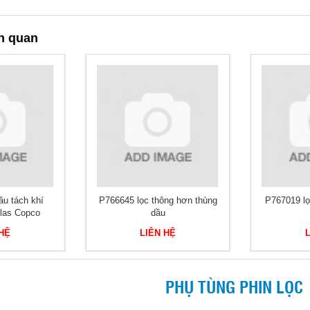
n quan
ầu tách khí
P766645 lọc thông hơn thùng
P767019 lọ
las Copco
dầu
 HỆ
LIÊN HỆ
PHỤ TÙNG PHIN LỌC