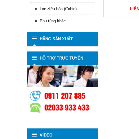
Lọc điều hòa (Cabin)
LIÊ
Phụ tùng khác
HÃNG SẢN XUẤT
HỖ TRỢ TRỰC TUYẾN
0911 207 885
02033 933 433
VIDEO