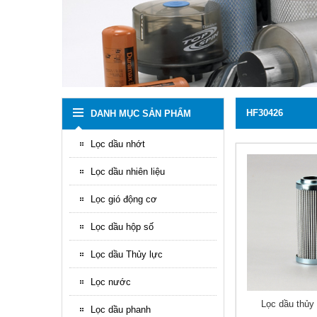
HF30426
DANH MỤC SẢN PHẨM
Lọc dầu nhớt
Lọc dầu nhiên liệu
Lọc gió động cơ
Lọc dầu hộp số
Lọc dầu Thủy lực
Lọc nước
Lọc dầu thủy
Lọc dầu phanh