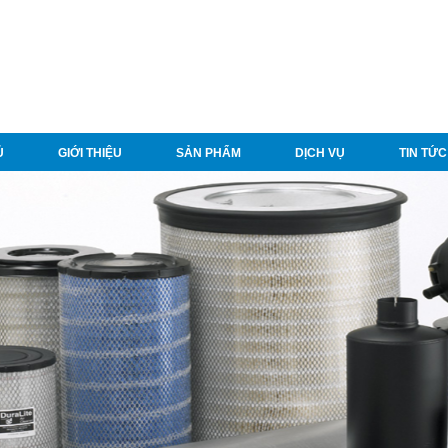
Ủ
GIỚI THIỆU
SẢN PHẨM
DỊCH VỤ
TIN TỨC